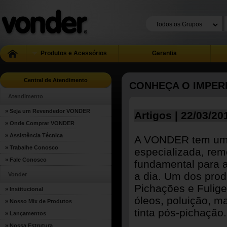
Produtos e Acessórios
Garantia
Central de Atendimento
CONHEÇA O IMPER
Atendimento
» Seja um Revendedor VONDER
Artigos | 22/03/20
» Onde Comprar VONDER
» Assistência Técnica
A VONDER tem uma 
» Trabalhe Conosco
especializada, rem
» Fale Conosco
fundamental para 
a dia. Um dos prod
Vonder
Pichações e Fulige
» Institucional
óleos, poluição, m
» Nosso Mix de Produtos
tinta pós-pichação.
» Lançamentos
» Nossa Estrutura