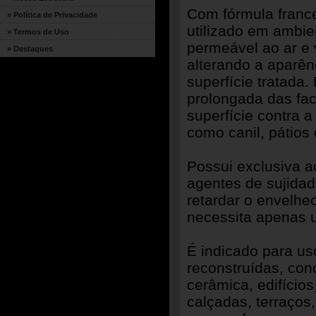
Com fórmula franc
» Política de Privacidade
utilizado em ambien
» Termos de Uso
permeável ao ar e 
» Destaques
alterando a aparên
superfície tratada.
prolongada das fa
superfície contra 
como canil, pátios
Possui exclusiva a
agentes de sujidad
retardar o envelhe
necessita apenas 
É indicado para us
reconstruídas, conc
cerâmica, edifícios
calçadas, terraços