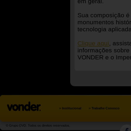
em geral.
Sua composição é 
monumentos histór
tecnologia aplicada
Clique aqui
, assis
informações sobre
VONDER e o Imper
»
»
Institucional
Trabalhe Conosco
© Grupo OVD. Todos os direitos reservados.