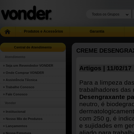
Produtos e Acessórios
Garantia
Central de Atendimento
CREME DESENGRA
Atendimento
» Seja um Revendedor VONDER
Artigos | 11/02/17
» Onde Comprar VONDER
» Assistência Técnica
Para a limpeza das
» Trabalhe Conosco
trabalhadores das
» Fale Conosco
Desengraxante pa
neutro, é biodegra
Vonder
dermatologicament
» Institucional
com 250 g, é indic
» Nosso Mix de Produtos
e sujidades em ger
» Lançamentos
aliado para trabal
» Nossa Estrutura