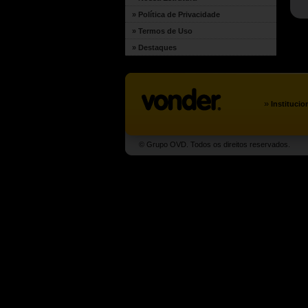
» Política de Privacidade
» Termos de Uso
» Destaques
»
Institucio
© Grupo OVD. Todos os direitos reservados.