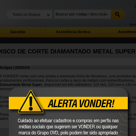
Assi
Garantia
Assistência técnica
Atendimen
DISCO DE CORTE DIAMANTADO METAL SUPER
Artigos | 09/05/19
A VONDER conta com uma ampla e premiada linha de Abrasivos, com produtos que
acabamentos profissionais. Para os cortes a seco de metais com esmerilhadeiras
Diamantado Metal Super
, disponível em três diâmetros: 115 mm, 125 mm e 180 m
necessidades de utilização.
O acessório se diferencia pela altíssima qualidade, com
performance
superior – n
convencional, obtém rendimento até 10 vezes superior, considerando as mesmas 
do material, temperatura ambiente, potência do equipamento, entre outros).
Possui borda com perfil segmentado, proporcionando um corte rápido, preciso e s
além do rendimento superior, por isso, um produto que não pode faltar ao trabalho