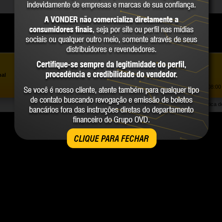
Assistência ao Consumidor |
0800 723 4762
»
nal
Trabalhe Conosco
Atendimento Comercial: |
(41) 2101 0550
Atendimento de segunda a sexta-feira, das 08:00 
Política 
CLIQUE PARA FECHAR