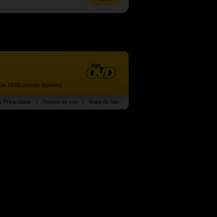
às 18:00 (exceto feriados)
de Privacidade
|
Termos de uso
|
Mapa do Site