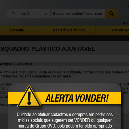
Assi
Garantia
Assistência técnica
Atendimen
ESQUADRO PLÁSTICO AJUSTÁVEL
Artigos | 27/09/2018
A linha de Construção Civil da VONDER é completa, com produtos que reúnem te
instalações, reparos e manutenções em geral.
Um dos itens que surpreende pela praticidade é o Esquadro Plástico Ajustável VO
manuseio e marcação para transferência de ângulos e medidas em telhados, parede
Com fácil manuseio, possui graduação em milímetros e polegadas e gravação em 
durabilidade à escala do esquadro.
Assista ao vídeo para saber mais detalhes,
clique aqui.