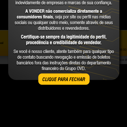
Assistência ao Consumidor |
0800 723 4762
»
nal
Trabalhe Conosco
Atendimento Comercial: |
(41) 2101 0550
Atendimento de segunda a sexta-feira, das 08:00 
Política 
CLIQUE PARA FECHAR