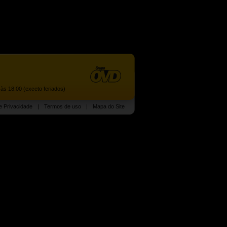
às 18:00 (exceto feriados)
de Privacidade
|
Termos de uso
|
Mapa do Site