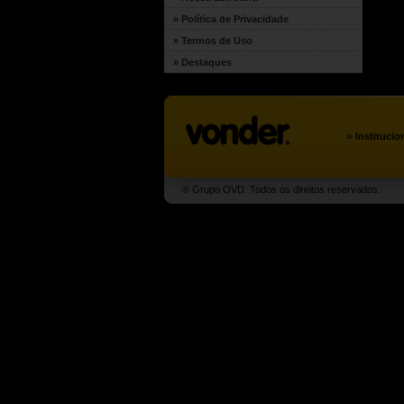
» Política de Privacidade
» Termos de Uso
» Destaques
»
Institucio
© Grupo OVD. Todos os direitos reservados.