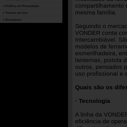
compartilhamento d
» Política de Privacidade
mesma família.
» Termos de Uso
» Destaques
Seguindo o mercad
VONDER conta com 
Intercambiável. Sã
modelos de ferrame
esmerilhadeira, ent
lanternas, pistola 
outros, pensados p
uso profissional 
Quais são os dife
· Tecnologia
A linha da VONDER 
eficiência de oper