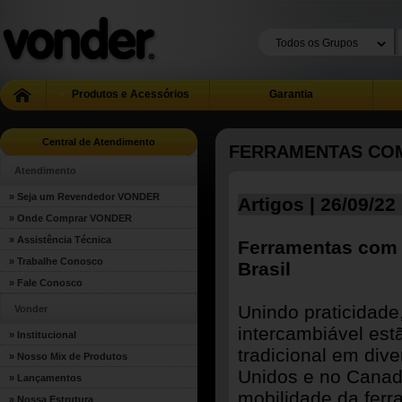
Produtos e Acessórios
Garantia
Central de Atendimento
FERRAMENTAS COM
Atendimento
» Seja um Revendedor VONDER
Artigos | 26/09/22
» Onde Comprar VONDER
» Assistência Técnica
Ferramentas com b
» Trabalhe Conosco
Brasil
» Fale Conosco
Unindo praticidade
Vonder
intercambiável est
» Institucional
tradicional em di
» Nosso Mix de Produtos
Unidos e no Canadá
» Lançamentos
mobilidade da ferr
» Nossa Estrutura