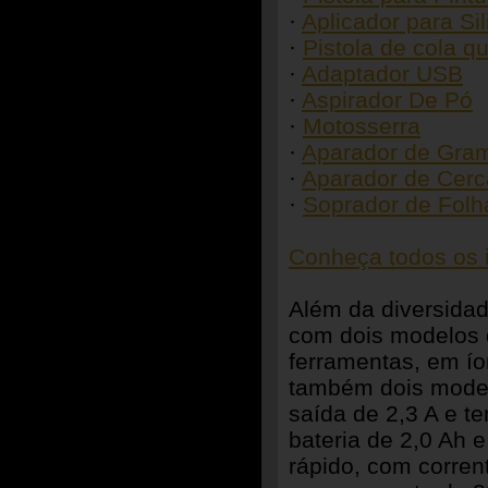
·
Aplicador para Si
·
Pistola de cola q
·
Adaptador USB
·
Aspirador De Pó
·
Motosserra
·
Aparador de Gra
·
Aparador de Cerc
·
Soprador de Folh
Conheça todos os i
Além da diversida
com dois modelos d
ferramentas, em ío
também dois model
saída de 2,3 A e 
bateria de 2,0 Ah 
rápido, com corren