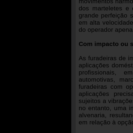
movimentos harmôni
dos marteletes e 
grande perfeição 
em alta velocidade
do operador apenas
Com impacto ou 
As furadeiras de 
aplicações domést
profissionais, e
automotivas, mar
furadeiras com o
aplicações prec
sujeitos a vibraçõ
no entanto, uma i
alvenaria, result
em relação à opçã