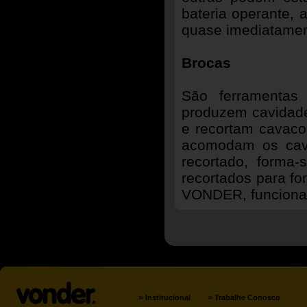
bateria operante, 
quase imediatamen
Brocas
São ferramentas
produzem cavidades
e recortam cavacos
acomodam os cava
recortado, forma
recortados para for
VONDER, funciona
»
»
Institucional
Trabalhe Conosco