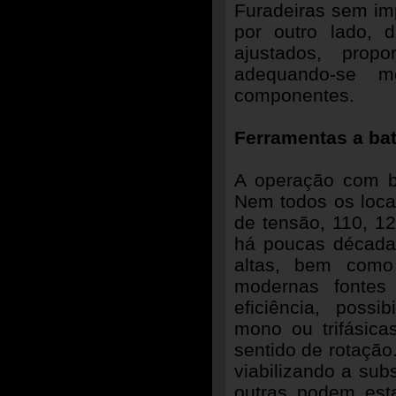
Furadeiras sem im
por outro lado, 
ajustados, prop
adequando-se m
componentes.
Ferramentas a bat
A operação com b
Nem todos os locai
de tensão, 110, 12
há poucas décadas
altas, bem como
modernas fontes 
eficiência, possi
mono ou trifásica
sentido de rotação.
viabilizando a sub
outras podem est