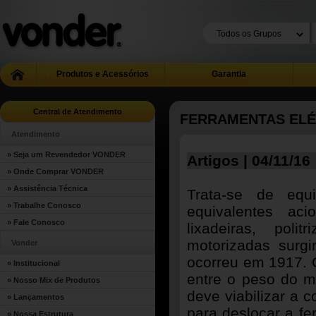
Produtos e Acessórios
Garantia
Central de Atendimento
FERRAMENTAS ELÉ
Atendimento
» Seja um Revendedor VONDER
Artigos | 04/11/16
» Onde Comprar VONDER
» Assistência Técnica
Trata-se de equi
» Trabalhe Conosco
equivalentes aci
» Fale Conosco
lixadeiras, poli
motorizadas sur
Vonder
ocorreu em 1917. 
» Institucional
entre o peso do mo
» Nosso Mix de Produtos
deve viabilizar a 
» Lançamentos
para deslocar a f
» Nossa Estrutura