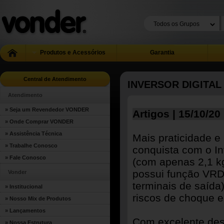
Produtos e Acessórios
Garantia
Central de Atendimento
INVERSOR DIGITAL
Atendimento
» Seja um Revendedor VONDER
Artigos | 15/10/20
» Onde Comprar VONDER
» Assistência Técnica
Mais praticidade e
» Trabalhe Conosco
conquista com o I
» Fale Conosco
(com apenas 2,1 k
possui função VRD 
Vonder
terminais de saída
» Institucional
riscos de choque el
» Nosso Mix de Produtos
» Lançamentos
Com excelente des
» Nossa Estrutura