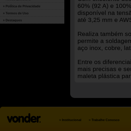
60% (92 A) e 100% 
» Política de Privacidade
disponível na ten
» Termos de Uso
até 3,25 mm e AWS
» Destaques
Realiza também sol
permite a soldagem
aço inox, cobre, la
Entre os diferencia
mais precisas e s
maleta plástica par
»
»
Institucional
Trabalhe Conosco