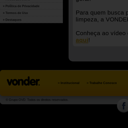
» Política de Privacidade
Para quem busca po
» Termos de Uso
limpeza, a VONDER
» Destaques
Conheça ao vídeo 
aqui
!
»
»
Institucional
Trabalhe Conosco
© Grupo OVD. Todos os direitos reservados.