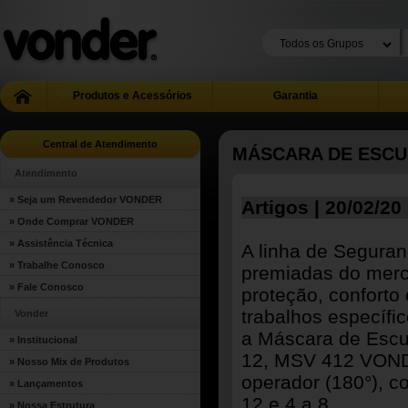
Produtos e Acessórios
Garantia
Central de Atendimento
MÁSCARA DE ESCU
Atendimento
» Seja um Revendedor VONDER
Artigos | 20/02/20
» Onde Comprar VONDER
» Assistência Técnica
A linha de Segura
» Trabalhe Conosco
premiadas do merc
» Fale Conosco
proteção, conforto 
trabalhos específ
Vonder
a Máscara de Escu
» Institucional
12, MSV 412 VOND
» Nosso Mix de Produtos
operador (180°), c
» Lançamentos
12 e 4 a 8.
» Nossa Estrutura