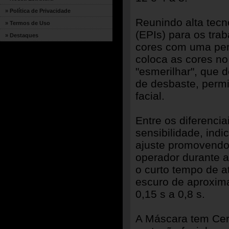
» Política de Privacidade
Reunindo alta tecn
» Termos de Uso
(EPIs) para os tra
» Destaques
cores com uma perc
coloca as cores n
"esmerilhar", que 
de desbaste, perm
facial.
Entre os diferenci
sensibilidade, indi
ajuste promovendo 
operador durante a
o curto tempo de at
escuro de aproxim
0,15 s a 0,8 s.
A Máscara tem Cert