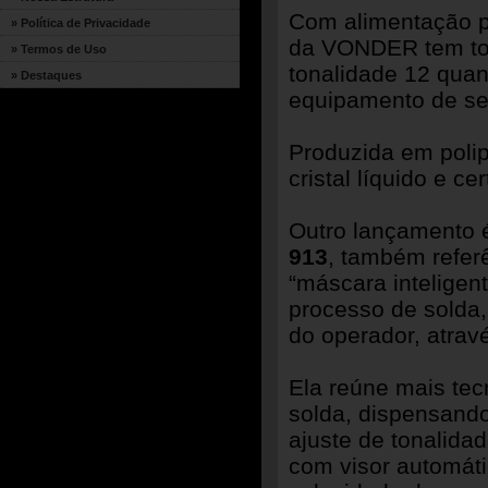
Com alimentação po
» Política de Privacidade
da VONDER tem tona
» Termos de Uso
tonalidade 12 qua
» Destaques
equipamento de se
Produzida em polip
cristal líquido e c
Outro lançamento 
913
, também refer
“máscara inteligent
processo de solda,
do operador, atrav
Ela reúne mais tec
solda, dispensando
ajuste de tonalida
com visor automátic