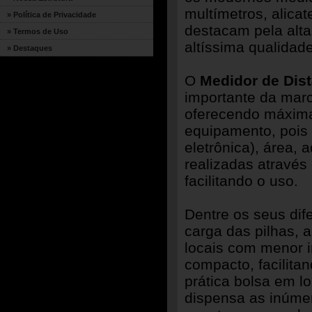
multímetros, alica
» Política de Privacidade
destacam pela alt
» Termos de Uso
altíssima qualidade
» Destaques
O
Medidor de Dis
importante da marc
oferecendo máxima
equipamento, pois 
eletrônica), área,
realizadas através 
facilitando o uso.
Dentre os seus dife
carga das pilhas, 
locais com menor i
compacto, facilita
prática bolsa em l
dispensa as inúmer