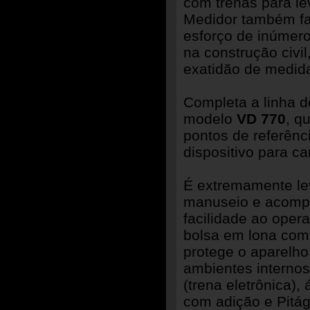
com trenas para le
Medidor também fa
esforço de inúmero
na construção civi
exatidão de medida
Completa a linha 
modelo
VD 770
, q
pontos de referênci
dispositivo para ca
É extremamente lev
manuseio e acompa
facilidade ao opera
bolsa em lona com 
protege o aparelho
ambientes internos
(trena eletrônica),
com adição e Pitá