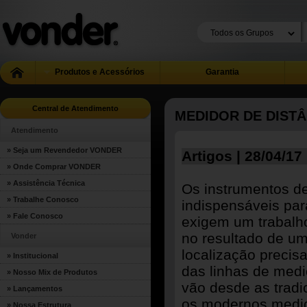
Produtos e Acessórios
Garantia
Central de Atendimento
MEDIDOR DE DISTÂ
Atendimento
» Seja um Revendedor VONDER
Artigos | 28/04/17
» Onde Comprar VONDER
» Assistência Técnica
Os instrumentos d
» Trabalhe Conosco
indispensáveis par
» Fale Conosco
exigem um trabalh
no resultado de um
Vonder
localização preci
» Institucional
das linhas de med
» Nosso Mix de Produtos
vão desde as tradic
» Lançamentos
os modernos medido
» Nossa Estrutura