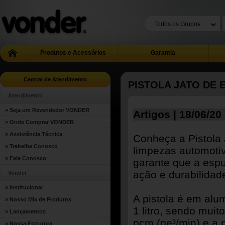
Produtos e Acessórios
Garantia
Central de Atendimento
PISTOLA JATO DE
Atendimento
» Seja um Revendedor VONDER
Artigos | 18/06/20
» Onde Comprar VONDER
» Assistência Técnica
Conheça a Pistola 
» Trabalhe Conosco
limpezas automoti
» Fale Conosco
garante que a espu
ação e durabilidade
Vonder
» Institucional
A pistola é em alu
» Nosso Mix de Produtos
1 litro, sendo muit
» Lançamentos
pcm (pe³/min) e a 
» Nossa Estrutura