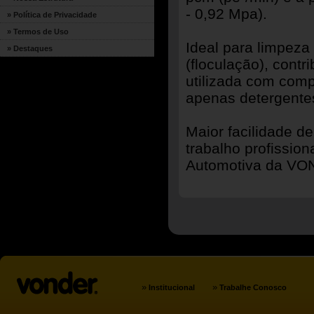
- 0,92 Mpa).
» Política de Privacidade
» Termos de Uso
Ideal para limpez
» Destaques
(floculação), cont
utilizada com comp
apenas detergentes
Maior facilidade d
trabalho profissio
Automotiva da V
»
»
Institucional
Trabalhe Conosco