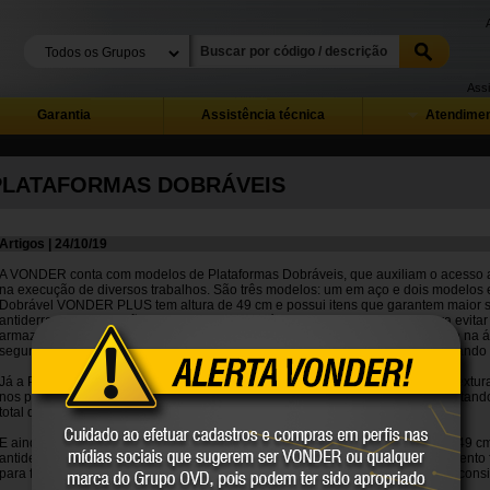
Assi
Garantia
Assistência técnica
Atendimen
PLATAFORMAS DOBRÁVEIS
Artigos | 24/10/19
A VONDER conta com modelos de Plataformas Dobráveis, que auxiliam o acesso a
na execução de diversos trabalhos. São três modelos: um em aço e dois modelos 
Dobrável VONDER PLUS tem altura de 49 cm e possui itens que garantem maior s
antiderrapante, proteção antideslizante nos pés, 2 travas de segurança para evitar 
armazenagem. Com estrutura robusta, contém antiderrapantes nos degraus e na á
segurança ao operador, e capacidade total de carga de até 150 kgf (considerando
Já a Plataforma de Alumínio Dobrável VONDER tem altura de 49 cm, possui textura
nos pés, 2 travas de segurança para evitar acidentes e dobramento fácil, facil
total de carga de até 150 kgf (considerando operador + ferramentas).
E ainda, a Plataforma Dobrável VONDER é produzida em aço, com altura de 49 cm,
antideslizante nos pés, 2 travas de segurança para evitar acidentes e dobramento 
para facilitar o acesso a lugares elevados, tem capacidade de carga 150 kgf (con