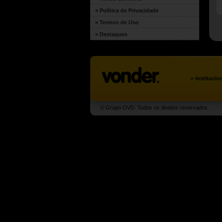
» Política de Privacidade
» Termos de Uso
» Destaques
»
Institucio
© Grupo OVD. Todos os direitos reservados.