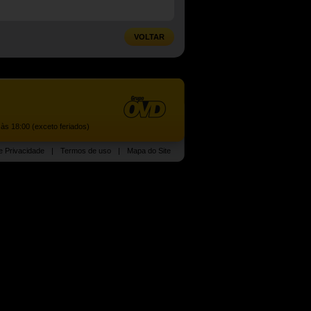
VOLTAR
às 18:00 (exceto feriados)
de Privacidade
|
Termos de uso
|
Mapa do Site