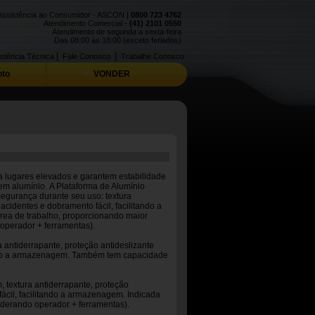
Assistência ao Consumidor - ASCON |
0800 723 4762
Atendimento Comercial -
(41) 2101 0550
Atendimento de segunda a sexta-feira
Das 08:00 às 18:00 (exceto feriados)
|
|
stência Técnica
Fale Conosco
Trabalhe Conosco
to
VONDER
 lugares elevados e garantem estabilidade
em alumínio. A Plataforma de Alumínio
egurança durante seu uso: textura
acidentes e dobramento fácil, facilitando a
rea de trabalho, proporcionando maior
 operador + ferramentas).
 antiderrapante, proteção antideslizante
itando a armazenagem. Também tem capacidade
 textura antiderrapante, proteção
fácil, facilitando a armazenagem. Indicada
siderando operador + ferramentas).