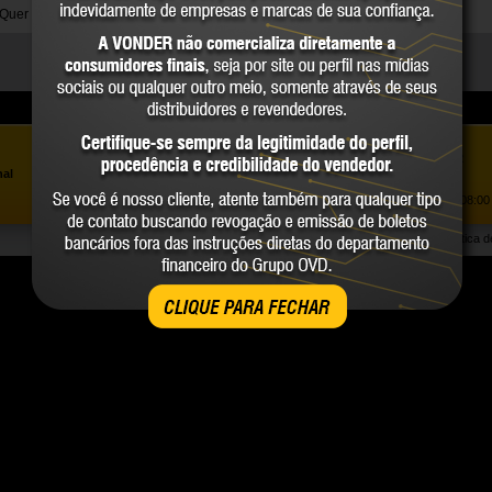
Quer conhecer também os modelos de Escadas da VONDER?
Clique aqui.
Assistência ao Consumidor |
0800 723 4762
»
nal
Trabalhe Conosco
Atendimento Comercial: |
(41) 2101 0550
Atendimento de segunda a sexta-feira, das 08:00 
Política 
CLIQUE PARA FECHAR