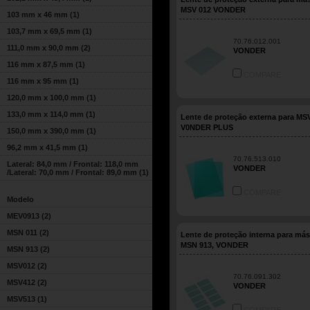
MSV 012 VONDER
103 mm x 46 mm
(1)
103,7 mm x 69,5 mm
(1)
70.76.012.001
111,0 mm x 90,0 mm
(2)
VONDER
116 mm x 87,5 mm
(1)
COMPARE
116 mm x 95 mm
(1)
120,0 mm x 100,0 mm
(1)
133,0 mm x 114,0 mm
(1)
Lente de proteção externa para MSV
V0NDER PLUS
150,0 mm x 390,0 mm
(1)
96,2 mm x 41,5 mm
(1)
70.76.513.010
Lateral: 84,0 mm / Frontal: 118,0 mm
VONDER
/Lateral: 70,0 mm / Frontal: 89,0 mm
(1)
COMPARE
Modelo
MEV0913
(2)
MSN 011
(2)
Lente de proteção interna para más
MSN 913, VONDER
MSN 913
(2)
MSV012
(2)
70.76.091.302
MSV412
(2)
VONDER
MSV513
(1)