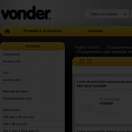
Produtos e Acessórios
Garantia
FILTROS
Página Inicial
| ...
| Equipamentos 
| Equipamentos para proteção de
Tonalidade
Incolor
(14)
Cor
Incolor
(14)
Lente de proteção externa para má
MEV 0913 VONDER
Material da lente
Policarbonato
(14)
70.76.003.002
VONDER
Dimensões
COMPARE
100 mm x 55 mm
(1)
100 x 40 mm
(1)
101,2 mm x 49,4 mm
(1)
Lente de proteção externa para má