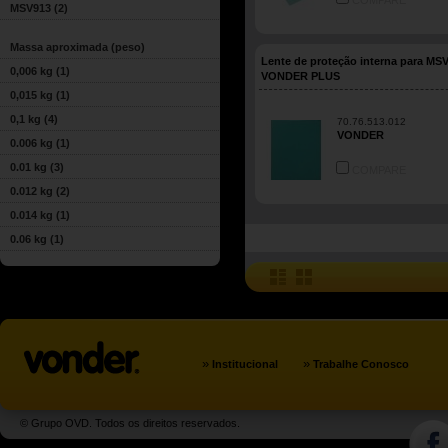
COMPARE
MSV913
(2)
Massa aproximada (peso)
Lente de proteção interna para MSV
0,006 kg
(1)
VONDER PLUS
0,015 kg
(1)
0,1 kg
(4)
70.76.513.012
VONDER
0.006 kg
(1)
0.01 kg
(3)
COMPARE
0.012 kg
(2)
0.014 kg
(1)
0.06 kg
(1)
»
»
Institucional
Trabalhe Conosco
© Grupo OVD. Todos os direitos reservados.