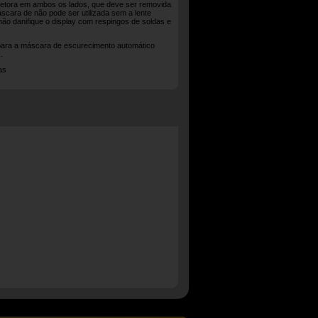
rotetora em ambos os lados, que deve ser removida
áscara de não pode ser utilizada sem a lente
não danifique o display com respingos de soldas e
para a máscara de escurecimento automático
.
as