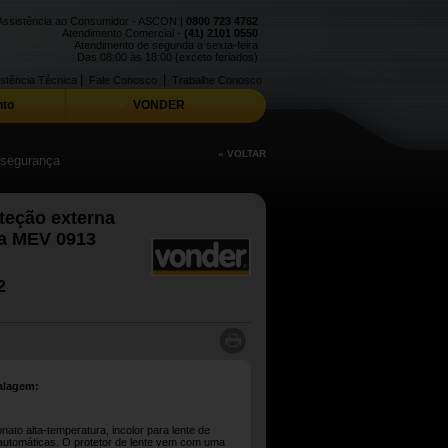
Assistência ao Consumidor - ASCON |
0800 723 4762
Atendimento Comercial -
(41) 2101 0550
Atendimento de segunda a sexta-feira
Das 08:00 às 18:00 (exceto feriados)
|
|
stência Técnica
Fale Conosco
Trabalhe Conosco
to
VONDER
« VOLTAR
e segurança
teção externa
a MEV 0913
2
alagem:
onato alta-temperatura, incolor para lente de
automáticas. O protetor de lente vem com uma