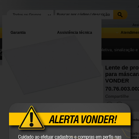
Assi
Garantia
Assistência técnica
Atendimen
ina Inicial
| ...
| Equipamentos de proteção individual, coletiva, sinalização 
Equipamentos para proteção de olhos e face
Lente de pro
para máscar
VONDER
70.76.003.00
Compartilhe
Conteúdo da Emb
1 lente.
Protetor de policarb
máscaras de solda 