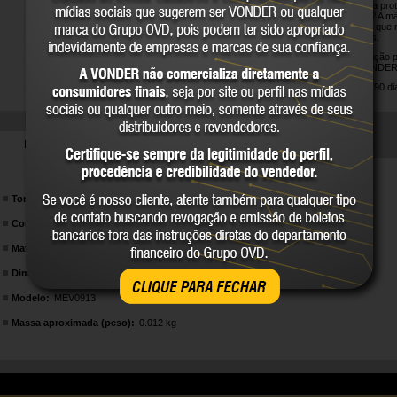
película plástica p
antes do uso. ? A m
protetora, para que 
outros matérias.
Peça de reposição 
MEV 0913 VONDER
Garantia legal: 90 di
DETALHES TÉCNICOS
Tonalidade:
Incolor
Cor:
Incolor
Material da lente:
Policarbonato
Dimensões:
111,0 mm x 90,0 mm
CLIQUE PARA FECHAR
Modelo:
MEV0913
Massa aproximada (peso):
0.012 kg