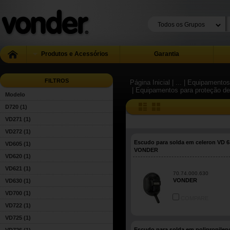
Produtos e Acessórios
Garantia
FILTROS
Página Inicial
| ...
| Equipamentos 
| Equipamentos para proteção de
Modelo
D720
(1)
VD271
(1)
VD272
(1)
Escudo para solda em celeron VD 6
VD605
(1)
VONDER
VD620
(1)
VD621
(1)
70.74.000.630
VONDER
VD630
(1)
VD700
(1)
COMPARE
VD722
(1)
VD725
(1)
Escudo para solda em polipropilen