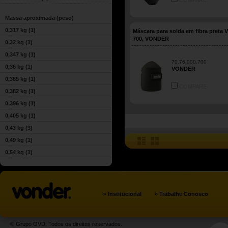
COMPARE
Massa aproximada (peso)
0,317 kg
(1)
Máscara para solda em fibra preta 
700, VONDER
0,32 kg
(1)
0,347 kg
(1)
70.76.000.700
0,36 kg
(1)
VONDER
0,365 kg
(1)
COMPARE
0,382 kg
(1)
0,396 kg
(1)
0,405 kg
(1)
0,43 kg
(3)
0,49 kg
(1)
0,54 kg
(1)
»
»
Institucional
Trabalhe Conosco
© Grupo OVD. Todos os direitos reservados.