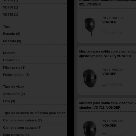
VD726
(1)
621, VONDER
VD730
(1)
VD735
(1)
70.74.700.621
VONDER
Tipo
COMPARE
Escudo
(5)
Máscara
(8)
Máscara para solda com visor artic
Material
ajuste simples, VD 727, VONDER
Celeron
(3)
Fibra preta
(2)
70.76.700.727
VONDER
Polipropileno
(8)
COMPARE
Tipo de visor
Articulado
(4)
Fixo
(9)
Máscara para solda com visor fixo, 
simples, VD 722, VONDER
Tipo da carneira da máscara para solda
Carneira com catraca
(2)
70.76.700.722
VONDER
Carneira sem catraca
(7)
Sem carneira
(4)