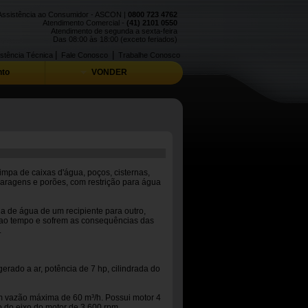
Assistência ao Consumidor - ASCON |
0800 723 4762
Atendimento Comercial -
(41) 2101 0550
Atendimento de segunda a sexta-feira
Das 08:00 às 18:00 (exceto feriados)
|
|
stência Técnica
Fale Conosco
Trabalhe Conosco
to
VONDER
a de caixas d'água, poços, cisternas,
aragens e porões, com restrição para água
a de água de um recipiente para outro,
ao tempo e sofrem as consequências das
.
rado a ar, potência de 7 hp, cilindrada do
 vazão máxima de 60 m³/h. Possui motor 4
o do eixo do motor de 3.600 rpm.