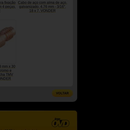
ra fixação
Cabo de aço com alma de aço,
m 4 peças,
galvanizado, 4,76 mm - 3/16",
R
18 x 7, VONDER
,8 mm x 30
cromo e
ocha TMV
VONDER
VOLTAR