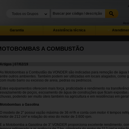
Assi
Garantia
Assistência técnica
Atendimen
MOTOBOMBAS A COMBUSTÃO
Artigos | 07/02/19
As Motobombas a Combustão da VONDER são indicadas para remoção de água limp
entre outros ambientes. Também podem ser utilizadas em locais alagados, como g
com muito barro ou excesso de areia, pedras ou pedriscos.
Estes equipamentos oferecem mais força, praticidade e rendimento na transferênci
esvaziamento de poços, escoamento de água de construções que ficam expostas 
chuvas, podendo ser muito úteis também na agricultura e em residências em geral
Motobombas a Gasolina
O modelo de 2” possui vazão máxima de 36 m³/h e conta com motor 4 tempos refrige
motor de 212 cm³ e rotação do eixo do motor de 3.600 rpm.
E a Motobomba a Gasolina de 3” VONDER proporciona excelente rendimento, com
tempos refrigerado a ar, potência de 7 hp, cilindrada do motor de 212 cm³ e rotaçã