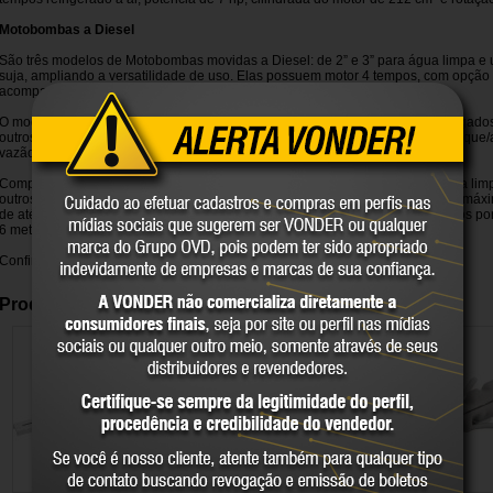
Motobombas a Diesel
São três modelos de Motobombas movidas a Diesel: de 2” e 3” para água limpa e
suja, ampliando a versatilidade de uso. Elas possuem motor 4 tempos, com opção de
acompanha bateria).
O modelo 3” que permite a remoção de água suja é ideal para ambientes alagados
outros. Possui excelente rendimento, com sucção máxima de 8 metros e recalque
vazão máxima de até 58 mil litros por hora, com potência de 7 hp.
Completam a linha de Motobombas a Diesel VONDER os modelos para “água limpa” 
outros: de 2”, com potência de 5 hp, sucção de até 8 metros e recalque/altura m
de até 36 mil litros por hora; e o de 3”, com uma vazão que chega a 55 mil litros 
6 metros e recalque/altura de até 26 metros.
Confira mais sobre os modelo em nosso canal no YouTube,
acesse aqui
!
Produtos Relacionados