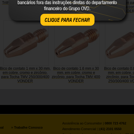
Trilho para prateleira branco
Parafuso sextavado zincado
Bucha de nylon pa
2,0m VONDER
1/4" x 7/8", UNC, rosca total,
12 mm, cartela co
VONDER
VONDE
CLIQUE PARA FECHAR
Bico de contato 1 mm x 30 mm,
Bico de contato 1,6 mm x 30
Bico de contato 0
em cobre, cromo e zircônio,
mm, em cobre, cromo e
mm, em cobre, 
para Tocha TMV 250/300/400
zircônio, para Tocha TMV 400
zircônio, para T
VONDER
VONDER
250/300/400 
Assistência ao Consumidor |
0800 723 4762
»
nal
Trabalhe Conosco
Atendimento Comercial: |
(41) 2101 0550