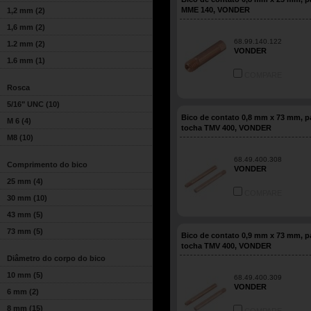
MME 140, VONDER
1,2 mm
(2)
1,6 mm
(2)
68.99.140.122
1.2 mm
(2)
VONDER
1.6 mm
(1)
COMPARE
Rosca
5/16" UNC
(10)
Bico de contato 0,8 mm x 73 mm, p
M 6
(4)
tocha TMV 400, VONDER
M8
(10)
68.49.400.308
Comprimento do bico
VONDER
25 mm
(4)
COMPARE
30 mm
(10)
43 mm
(5)
73 mm
(5)
Bico de contato 0,9 mm x 73 mm, p
tocha TMV 400, VONDER
Diâmetro do corpo do bico
10 mm
(5)
68.49.400.309
VONDER
6 mm
(2)
8 mm
(15)