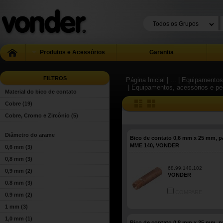
Produtos e Acessórios
Garantia
FILTROS
Página Inicial
| ...
| Equipamentos
| Equipamentos, acessórios e peç
Material do bico de contato
Cobre
(19)
Cobre, Cromo e Zircônio
(5)
Diâmetro do arame
Bico de contato 0,6 mm x 25 mm, p
MME 140, VONDER
0,6 mm
(3)
0,8 mm
(3)
68.99.140.102
0,9 mm
(2)
VONDER
0.8 mm
(3)
COMPARE
0.9 mm
(2)
1 mm
(3)
1,0 mm
(1)
Bico de contato 0,8 mm x 25 mm, p