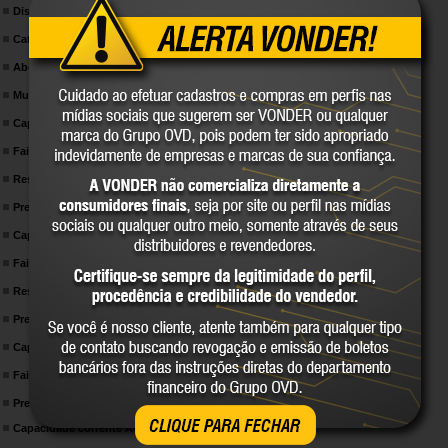
Display/contagem:
3.1/2 dígitos - 0 a 1.999 contagens
Categoria/classificação de segurança:
CAT III 600 V / CAT II 1.000 V
Abertura de garra:
50,0 mm
Mudança de faixa:
Manual
Capacidade de tensão DC:
1.000 V
Faixa de tensão DC do alicate amperímetro:
1.000 V
Resolução de tensão DC:
1V
Precisão de tensão DC:
1000 V +/- (0,8%+3D)
Capacidade de tensão AC:
750 V
Faixa de tensão AC do alicate amperímetro:
750 V
Resolução de tensão AC:
1 V
Precisão de tensão AC:
750V: ± (1,2%+5D)
Capacidade corrente DC do alicate amperímetro:
N/A
Faixa de corrente DC do alicate amperímetro:
N/A
Precisão em corrente DC do alicate amperímetro:
CLIQUE PARA FECHAR
Capacidade corrente AC do alicate amperímetro:
1.000 A