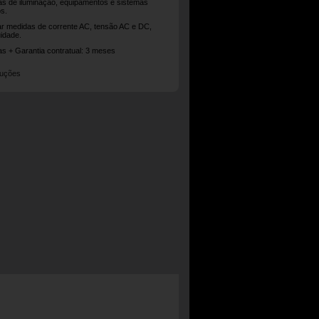
as de iluminação, equipamentos e sistemas
os.
zar medidas de corrente AC, tensão AC e DC,
uidade.
ias + Garantia contratual: 3 meses
ruções