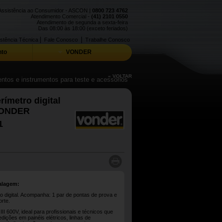
Assistência ao Consumidor - ASCON |
0800 723 4762
Atendimento Comercial -
(41) 2101 0550
Atendimento de segunda a sexta-feira
Das 08:00 às 18:00 (exceto feriados)
|
|
stência Técnica
Fale Conosco
Trabalhe Conosco
to
VONDER
« VOLTAR
ntos e instrumentos para teste e acessórios
rímetro digital
VONDER
1
alagem:
o digital. Acompanha: 1 par de pontas de prova e
orte.
II 600V, ideal para profissionais e técnicos que
ições em painéis elétricos, linhas de