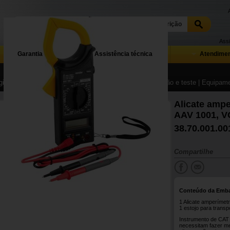
Assi
Garantia
Assistência técnica
Atendimen
ina Inicial
| ...
| Equipamentos e instrumentos de medição e teste
| Equipame
Alicate ampe
AAV 1001, 
38.70.001.00
Compartilhe
Conteúdo da Emb
1 Alicate amperímetr
1 estojo para transp
Instrumento de CAT I
necessitam fazer med