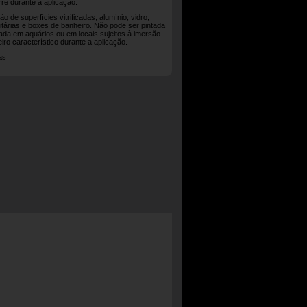
re durante a aplicação.
o de superfícies vitrificadas, alumínio, vidro,
itárias e boxes de banheiro. Não pode ser pintada
zada em aquários ou em locais sujeitos à imersão
iro característico durante a aplicação.
as