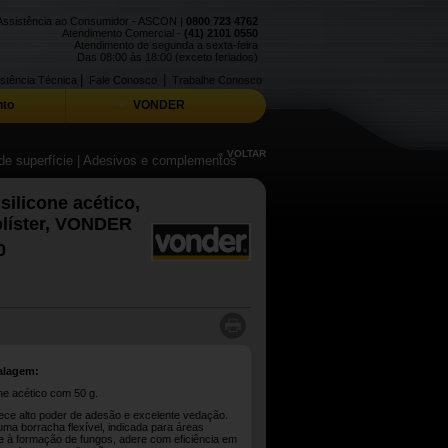
Assistência ao Consumidor - ASCON |
0800 723 4762
Atendimento Comercial -
(41) 2101 0550
Atendimento de segunda a sexta-feira
Das 08:00 às 18:00 (exceto feriados)
|
|
stência Técnica
Fale Conosco
Trabalhe Conosco
to
VONDER
« VOLTAR
de superfície
| Adesivos e complementos
silicone acético,
 blíster, VONDER
0
alagem:
ne acético com 50 g.
erece alto poder de adesão e excelente vedação.
uma borracha flexível, indicada para áreas
te à formação de fungos, adere com eficiência em