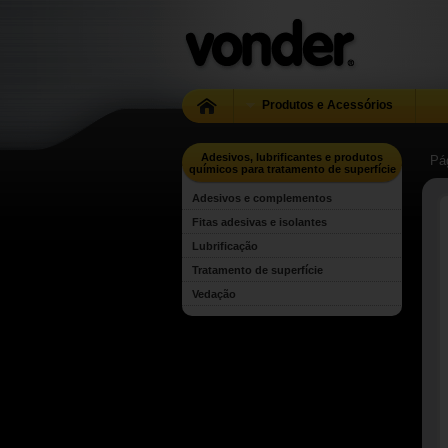
Produtos e Acessórios
Adesivos, lubrificantes e produtos
Pág
químicos para tratamento de superfície
Adesivos e complementos
Fitas adesivas e isolantes
Lubrificação
Tratamento de superfície
Vedação