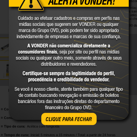
alumínio e não escor
Indicada para vedaçã
azulejos, louças san
e não deve ser utili
contínua. Possui che
Garantia legal: 90 di
DETALHES TÉCNICOS
Cor da borracha de silicone:
Cinza
Conteúdo:
50 g
CLIQUE PARA FECHAR
Tipo de cura:
Acética com fungicida
Tempo de cura:
Inicial: 5 minutos a 15 minutos / Total: a partir de 24 horas