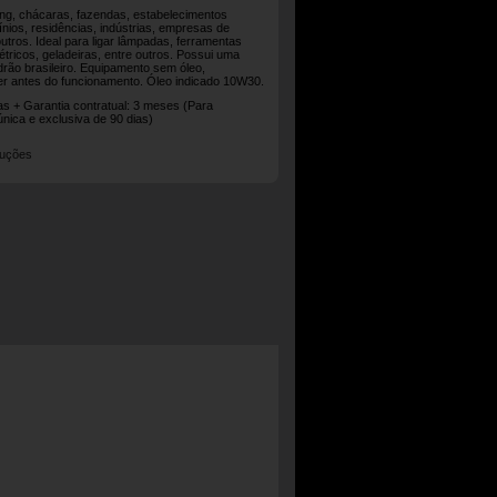
ng, chácaras, fazendas, estabelecimentos
nios, residências, indústrias, empresas de
utros. Ideal para ligar lâmpadas, ferramentas
létricos, geladeiras, entre outros. Possui uma
rão brasileiro. Equipamento sem óleo,
r antes do funcionamento. Óleo indicado 10W30.
ias + Garantia contratual: 3 meses (Para
única e exclusiva de 90 dias)
ruções