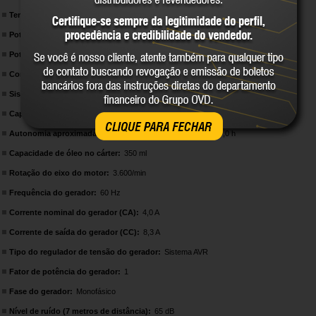
Tensão de saída:
12 V - 220 V~
Potência máxima de saída do gerador:
1,0 kVA (1.000 W)
Potência nominal de saída do gerador:
0,9 kVA (900 W)
Combustível:
Gasolina comum
Sistema de ignição:
Transistorizado magneto
Capacidade do tanque de combustível do gerador:
5 litros
CLIQUE PARA FECHAR
Autonomia aproximada do gerador (potência nominal):
7,0 h
Capacidade de óleo no cárter:
350 ml
Rotação do eixo do motor:
3.600/min
Frequência do gerador:
60 Hz
Corrente nominal do gerador (CA):
4,0 A
Corrente de saída do gerador (CC):
8,3 A
Tipo do regulador de tensão do gerador:
Sistema AVR
Fator de potência do gerador:
1
Fase do gerador:
Monofásico
Nível de ruído (7 metros de distância):
65 dB