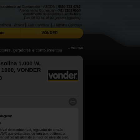
Assistência ao Consumidor - ASCON |
0800 723 4762
Atendimento Comercial -
(41) 2101 0550
Atendimento de segunda a sexta-feira
Das 08:00 às 18:00 (exceto feriados)
|
|
stência Técnica
Fale Conosco
Trabalhe Conosco
to
VONDER
« VOLTAR
otores, geradores e complementos
solina 1.000 W,
V 1000, VONDER
0
alagem:
a.
nível de combustível, regulador de tensão
AVR que evita picos de tensão), voltímetro,
anual retrátil além de sensor do nível de óleo.