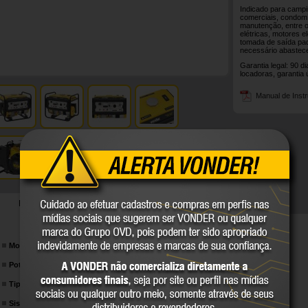
Indicado para campi
comerciais, condomí
manutenção, entre o
elétricas, motores e
tomada de saída pad
necessário abastece
Garantia legal: 90 d
locadoras, garantia 
Manual de Inst
DETALHES TÉCNICOS
Modelo:
GGV 1000
Potência:
3,0 hp
Tipo do motor:
Monocilíndrico - OHV - 4 tempos
Sistema de partida do motor:
Manual/Retrátil