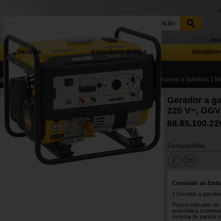
Assi
Garantia
Assistência técnica
Atendimen
ina Inicial
| ...
| Máquinas operatrizes, motores, compressores e bombas
| M
Gerador a ga
220 V~, GG
68.85.100.22
Compartilhe
Conteúdo da Emb
1 Gerador a gasolin
Possui indicador de 
automático (sistema 
sistema de partida m