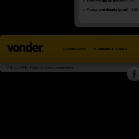
Temperatura de trabalho:
80°C
Massa aproximada (peso):
4,06
»
»
Institucional
Trabalhe Conosco
© Grupo OVD. Todos os direitos reservados.