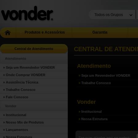
Produtos e Acessórios
Garantia
CENTRAL DE ATEND
Central de Atendimento
Atendimento
Atendimento
» Seja um Revendedor VONDER
» Onde Comprar VONDER
»
Seja um Revendedor VONDER
» Assistência Técnica
»
Trabalhe Conosco
» Trabalhe Conosco
» Fale Conosco
Vonder
Vonder
»
Institucional
» Institucional
»
Nossa Estrutura
» Nosso Mix de Produtos
» Lançamentos
» Nossa Estrutura
Tire suas dúvidas aqui, se preferir: