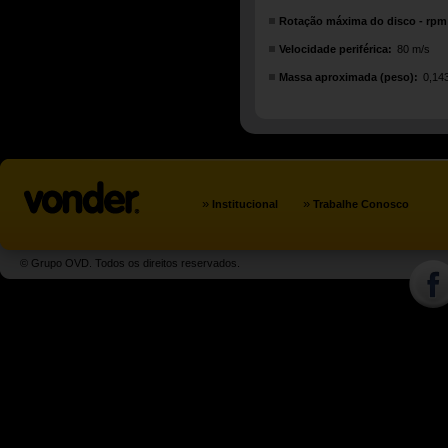
Rotação máxima do disco - rpm
Velocidade periférica:
80 m/s
Massa aproximada (peso):
0,14
»
»
Institucional
Trabalhe Conosco
© Grupo OVD. Todos os direitos reservados.