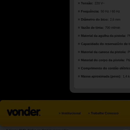
Tensão:
220 V~
Frequência:
50 Hz / 60 Hz
Diâmetro do bico:
2,6 mm
Vazão de tinta:
700 ml/min
Material da agulha da pistola:
P
Capacidade do reservatório de t
Material da caneca da pistola:
P
Material do corpo da pistola:
Pl
Comprimento do cordão elétric
Massa aproximada (peso):
1,4 k
»
»
Institucional
Trabalhe Conosco