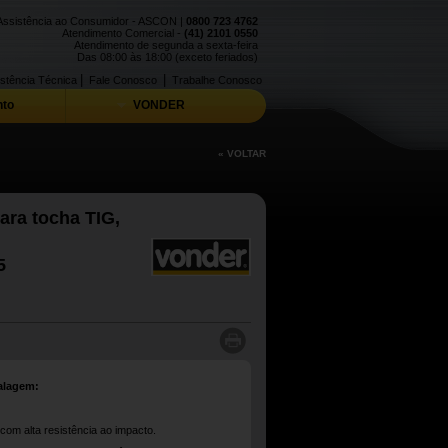
Assistência ao Consumidor - ASCON |
0800 723 4762
Atendimento Comercial -
(41) 2101 0550
Atendimento de segunda a sexta-feira
Das 08:00 às 18:00 (exceto feriados)
|
|
stência Técnica
Fale Conosco
Trabalhe Conosco
to
VONDER
« VOLTAR
ara tocha TIG,
5
alagem:
 com alta resistência ao impacto.