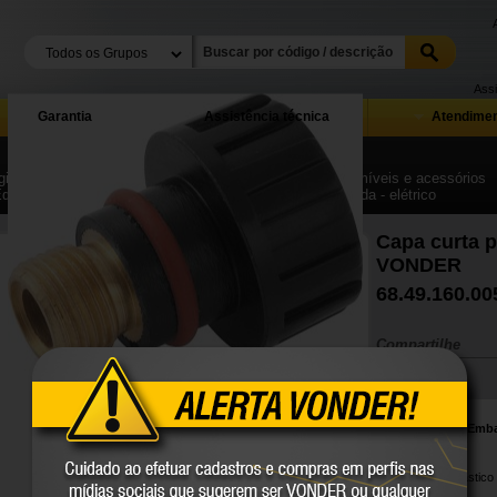
Assi
Garantia
Assistência técnica
Atendimen
ina Inicial
| ...
| Equipamentos para solda, corte, consumíveis e acessórios
Equipamentos, acessórios e peças de reposição para solda - elétrico
Capa curta p
VONDER
68.49.160.00
Compartilhe
Conteúdo da Emb
1 Capa.
Material em plástico