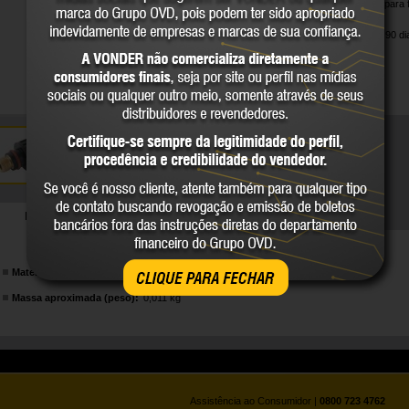
Capa indicada para f
TIG.
Garantia legal: 90 di
DETALHES TÉCNICOS
Material:
Corpo Plástico
CLIQUE PARA FECHAR
Massa aproximada (peso):
0,011 kg
Assistência ao Consumidor |
0800 723 4762