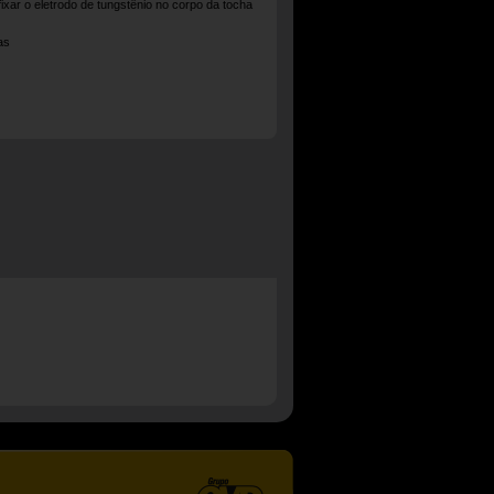
ixar o eletrodo de tungstênio no corpo da tocha
as