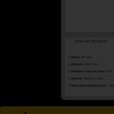
DETALHES TÉCNICOS
Altura:
317 mm
Diâmetro:
510,0 mm
Diâmetro e tipo da rosca:
9/16" 
Material:
Plástico e metal
Massa aproximada (peso):
1,68