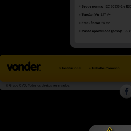
Segue norma:
IEC 60335-1 e IE
Tensão (V):
127 V~
Frequência:
60 Hz
Massa aproximada (peso):
5,5 k
»
»
Institucional
Trabalhe Conosco
© Grupo OVD. Todos os direitos reservados.