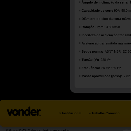
Ângulo de inclinação da serra:
Capacidade de corte 90º:
58,0 
Diâmetro do eixo da serra márm
Rotação - rpm:
4.800/min
Incerteza da aceleração transmi
Aceleração transmitida nas mãos
Segue norma:
ABNT NBR IEC 60
Tensão (V):
220 V~
Frequência:
50 Hz / 60 Hz
Massa aproximada (peso):
7.82
»
»
Institucional
Trabalhe Conosco
© Grupo OVD. Todos os direitos reservados.