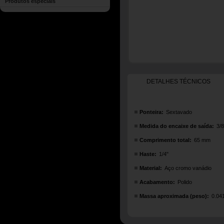
Produtos especiais
DETALHES TÉCNICOS
Ponteira:
Sextavado
Medida do encaixe de saída:
3/8
Comprimento total:
65 mm
Haste:
1/4"
Material:
Aço cromo vanádio
Acabamento:
Polido
Massa aproximada (peso):
0.04