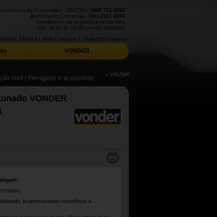
Assistência ao Consumidor - ASCON |
0800 723 4762
Atendimento Comercial -
(41) 2101 0550
Atendimento de segunda a sexta-feira
Das 08:00 às 18:00 (exceto feriados)
|
|
stência Técnica
Fale Conosco
Trabalhe Conosco
to
VONDER
« VOLTAR
ão civil
| Ferragens e acessórios
atonado VONDER
1
alagem:
rcevejos.
atonado, proporcionando resistência a