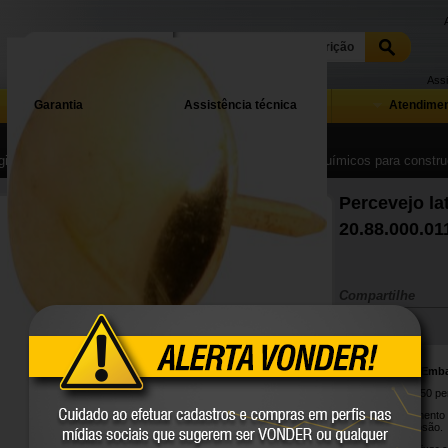
Assi
Garantia
Assistência técnica
Atendimen
ina Inicial
| ...
| Ferramentas, equipamentos, produtos químicos para construç
Percevejo l
20.88.000.01
Compartilhe
Conteúdo da Emb
1 Cartela com 50 pe
Possui acabamento l
oxidação/corrosão.