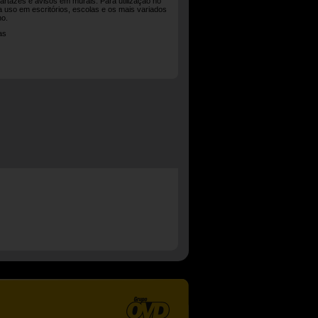
cartazes e avisos em murais. Para utilização no
ara uso em escritórios, escolas e os mais variados
ho.
as