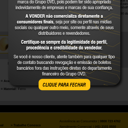
Indicado para fixar 
dia a dia, é ideal p
ambientes de trabal
Garantia legal: 90 di
DETALHES TÉCNICOS
Acabamento:
Latonado
CLIQUE PARA FECHAR
Material:
Ferro
Assistência ao Consumidor |
0800 723 4762
»
nal
Trabalhe Conosco
Atendimento Comercial: |
(41) 2101 0550