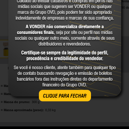
Indicado para nivel
Garantia legal: 90 di
DETALHES TÉCNICOS
Material do corpo do prumo:
Plástico
Material da base de apoio do prumo:
Madeira
CLIQUE PARA FECHAR
Massa do prumo:
300 g
Massa aproximada (peso):
0,33 kg