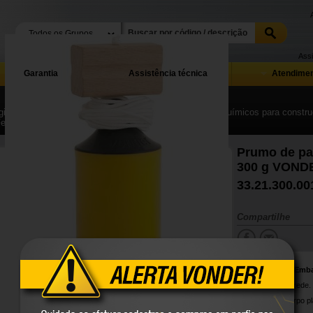
Assi
Garantia
Assistência técnica
Atendimen
ina Inicial
| ...
| Ferramentas, equipamentos, produtos químicos para construç
Ferramentas manuais para construção
Prumo de pa
300 g VOND
33.21.300.00
Compartilhe
Conteúdo da Emb
1 Prumo de parede.
Prumo com corpo plás