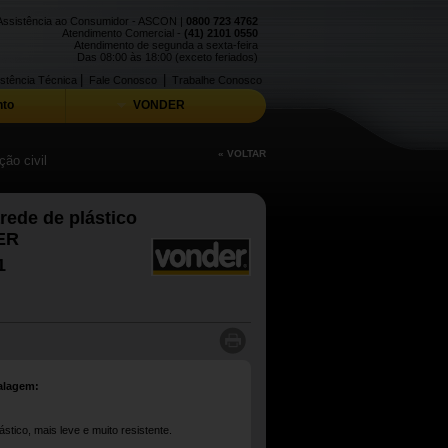
Assistência ao Consumidor - ASCON |
0800 723 4762
Atendimento Comercial -
(41) 2101 0550
Atendimento de segunda a sexta-feira
Das 08:00 às 18:00 (exceto feriados)
|
|
stência Técnica
Fale Conosco
Trabalhe Conosco
to
VONDER
« VOLTAR
ão civil
rede de plástico
ER
1
alagem:
tico, mais leve e muito resistente.