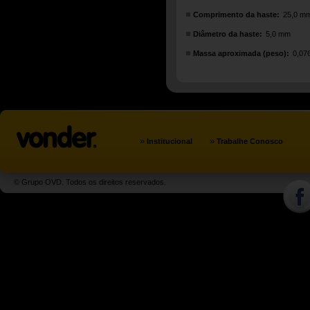
Comprimento da haste:
25,0 m
Diâmetro da haste:
5,0 mm
Massa aproximada (peso):
0,07
»
»
Institucional
Trabalhe Conosco
© Grupo OVD. Todos os direitos reservados.