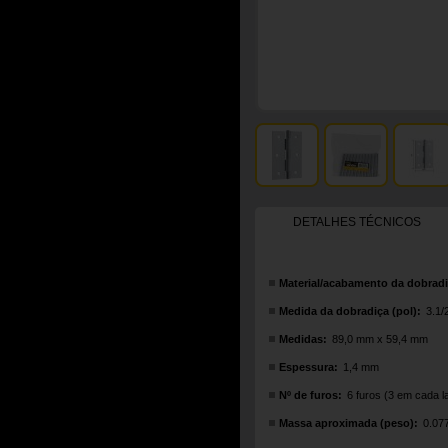
DETALHES TÉCNICOS
Material/acabamento da dobradi
Medida da dobradiça (pol):
3.1/
Medidas:
89,0 mm x 59,4 mm
Espessura:
1,4 mm
Nº de furos:
6 furos (3 em cada l
Massa aproximada (peso):
0.07