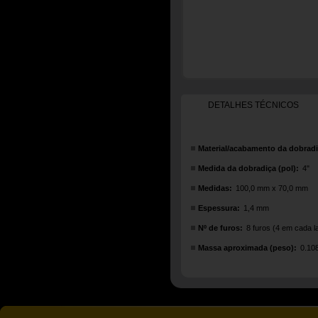
DETALHES TÉCNICOS
Material/acabamento da dobradi
Medida da dobradiça (pol):
4"
Medidas:
100,0 mm x 70,0 mm
Espessura:
1,4 mm
Nº de furos:
8 furos (4 em cada l
Massa aproximada (peso):
0.10