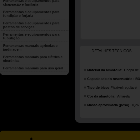
Ferramentas e equipamentos para
chapeação e funilaria
Ferramentas e equipamentos para
fundição e forjaria
Ferramentas e equipamentos para
postos de serviços
Ferramentas e equipamentos para
tubulação
Ferramentas manuais agrícolas e
jardinagem
DETALHES TÉCNICOS
Ferramentas manuais para elétrica e
eletrônica
Ferramentas manuais para uso geral
Material da almotolia:
Chapa de 
Capacidade do reservatório:
50
Tipo de bico:
Flexível regulável
Cor da almotolia:
Amarela
Massa aproximada (peso):
0,26