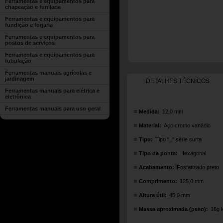
Ferramentas e equipamentos para
chapeação e funilaria
Ferramentas e equipamentos para
fundição e forjaria
Ferramentas e equipamentos para
postos de serviços
Ferramentas e equipamentos para
tubulação
Ferramentas manuais agrícolas e
jardinagem
DETALHES TÉCNICOS
Ferramentas manuais para elétrica e
eletrônica
Ferramentas manuais para uso geral
Medida:
12,0 mm
Material:
Aço cromo vanádio
Tipo:
Tipo "L" série curta
Tipo da ponta:
Hexagonal
Acabamento:
Fosfatizado preto
Comprimento:
125,0 mm
Altura útil:
45,0 mm
Massa aproximada (peso):
16g 