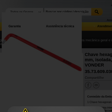
Assi
Garantia
Assistência técnica
Atendimen
ina Inicial
| ...
| Ferramentas manuais, equipamentos para mecânica geral e in
Ferramentas manuais para elétrica e eletrônica
Chave hexago
mm, isolada
VONDER
35.73.609.03
Compartilhe
Conteúdo da Emb
1 Chave hexagonal (a
Atende a norma inte
para 1.000 V, testad