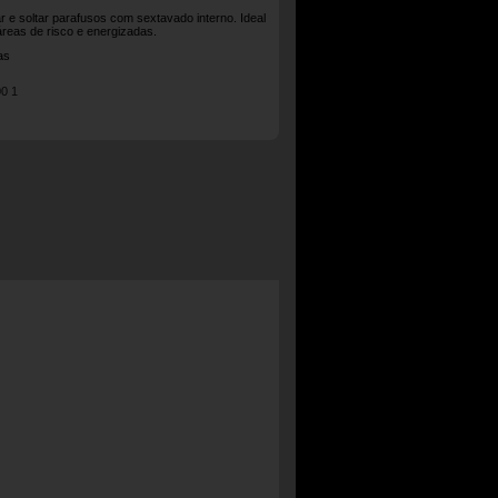
r e soltar parafusos com sextavado interno. Ideal
áreas de risco e energizadas.
as
0 1