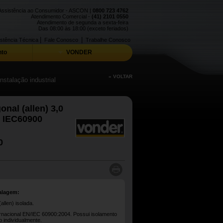
Assistência ao Consumidor - ASCON |
0800 723 4762
Atendimento Comercial -
(41) 2101 0550
Atendimento de segunda a sexta-feira
Das 08:00 às 18:00 (exceto feriados)
|
|
stência Técnica
Fale Conosco
Trabalhe Conosco
to
VONDER
« VOLTAR
stalação industrial
nal (allen) 3,0
, IEC60900
0
alagem:
llen) isolada.
rnacional EN/IEC 60900:2004. Possui isolamento
o individualmente.