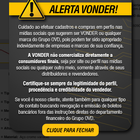
Indicada para aperta
para atividades em 
Garantia legal: 90 di
VDE - IEC 6090
DETALHES TÉCNICOS
Tipo:
Tipo "L" série longa
Tipo da ponta:
Hexagonal
Medida:
3,0 mm
Comprimento da chave hexagonal (allen):
130,0 mm
Altura útil:
8,0 mm
CLIQUE PARA FECHAR
Material:
Aço cromo vanádio