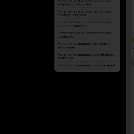
Ferramentas e equipamentos para
chapeação e funilaria
Ferramentas e equipamentos para
fundição e forjaria
Ferramentas e equipamentos para
postos de serviços
Ferramentas e equipamentos para
tubulação
Ferramentas manuais agrícolas e
jardinagem
Ferramentas manuais para elétrica e
eletrônica
Ferramentas manuais para uso geral