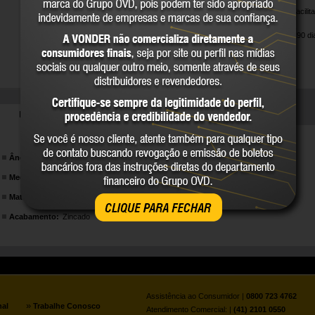
Indicada para facili
geral.
Garantia legal: 90 di
DETALHES TÉCNICOS
Ângulo:
Reto
Medida da rosca:
M6 x passo 1,0 mm
Material:
Aço
CLIQUE PARA FECHAR
Acabamento:
Zincado
Assistência ao Consumidor |
0800 723 4762
»
nal
Trabalhe Conosco
Atendimento Comercial: |
(41) 2101 0550