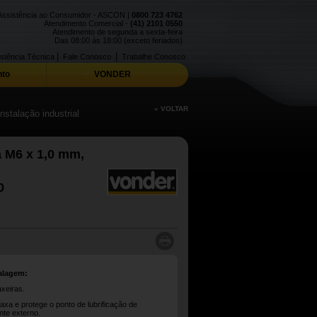
Assistência ao Consumidor - ASCON |
0800 723 4762
Atendimento Comercial -
(41) 2101 0550
Atendimento de segunda a sexta-feira
Das 08:00 às 18:00 (exceto feriados)
|
|
stência Técnica
Fale Conosco
Trabalhe Conosco
to
VONDER
« VOLTAR
stalação industrial
a M6 x 1,0 mm,
0
alagem:
xeiras.
raxa e protege o ponto de lubrificação de
te externo.