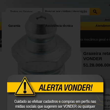
Assi
Garantia
Assistência técnica
Atendimen
ina Inicial
| ...
| Ferramentas manuais, equipamentos para mecânica geral e in
Ferramentas e equipamentos para postos de serviços
Graxeira ret
VONDER
51.28.006.00
Compartilhe
Conteúdo da Emb
1 Pacote com 10 gra
Evita o retorno da g
impurezas do ambien