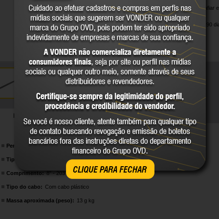
Indicada para afiar 
agrícolas.
Garantia legal: 90 di
DETALHES TÉCNICOS
Perfil:
Chata
Tipo do picado:
Simples
CLIQUE PARA FECHAR
Comprimento:
8" - 203 mm
Tipo do cabo:
Com cabo plástico
Massa aproximada (peso):
13 g kg