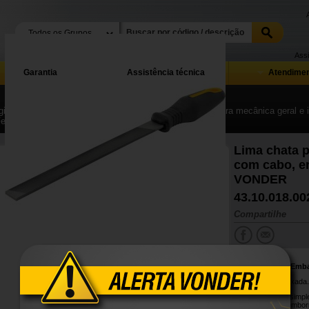
Assi
Garantia
Assistência técnica
Atendimen
ina Inicial
| ...
| Ferramentas manuais, equipamentos para mecânica geral e in
Ferramentas manuais para uso geral
Lima chata p
com cabo, en
VONDER
43.10.018.00
Compartilhe
Conteúdo da Emb
1 Lima para enxada.
Possui picado simpl
cabo plástico embo