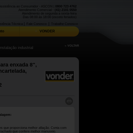
Assistência ao Consumidor - ASCON |
0800 723 4762
Atendimento Comercial -
(41) 2101 0550
Atendimento de segunda a sexta-feira
Das 08:00 às 18:00 (exceto feriados)
|
|
stência Técnica
Fale Conosco
Trabalhe Conosco
to
VONDER
« VOLTAR
stalação industrial
ara enxada 8",
cartelada,
2
alagem:
es que proporciona melhor afiação. Conta com
rrachado que confere melhor manuseio.