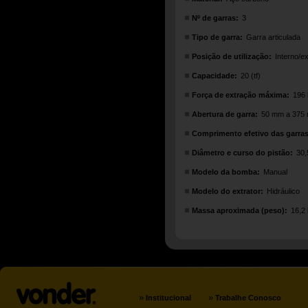
Nº de garras:
3
Tipo de garra:
Garra articulada
Posição de utilização:
Interno/e
Capacidade:
20 (tf)
Força de extração máxima:
196
Abertura de garra:
50 mm a 375
Comprimento efetivo das garras
Diâmetro e curso do pistão:
30
Modelo da bomba:
Manual
Modelo do extrator:
Hidráulico
Massa aproximada (peso):
16,2
»
»
Institucional
Trabalhe Conosco