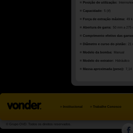
Posição de utilização:
Interno/e
Capacidade:
5 (tf)
Força de extração máxima:
49 
Abertura de garra:
50 mm a 275
Comprimento efetivo das garras
Diâmetro e curso do pistão:
21
Modelo da bomba:
Manual
Modelo do extrator:
Hidráulico
Massa aproximada (peso):
7,14
»
»
Institucional
Trabalhe Conosco
© Grupo OVD. Todos os direitos reservados.