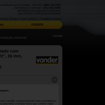
Assistência ao Consumidor - ASCON |
0800 723 4762
Atendimento Comercial -
(41) 2101 0550
Atendimento de segunda a sexta-feira
Das 08:00 às 18:00 (exceto feriados)
|
|
stência Técnica
Fale Conosco
Trabalhe Conosco
to
VONDER
« VOLTAR
stalação industrial
riado com
/2", 26 mm,
0
alagem:
omo vanádio, proporcionando maior resistência e
i acabamento cromado fosco que confere maior