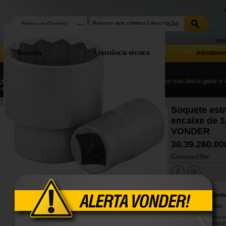
Assi
Garantia
Assistência técnica
Atendimen
ina Inicial
| ...
| Ferramentas manuais, equipamentos para mecânica geral e in
Ferramentas manuais para uso geral
Soquete est
encaixe de 1
VONDER
30.39.260.00
Compartilhe
Conteúdo da Emb
1 Soquete estriado.
Produzido em aço cr
durabilidade. Possu