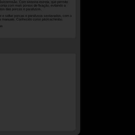
ção/corrosão. Com sistema estrela, que permite
conta com mais pontos de fixação, evitando a
tos das porcas e parafusos.
ar e soltar porcas e parafusos sextavados, com o
os manuais. Conhecido como pito/cachimbo.
as