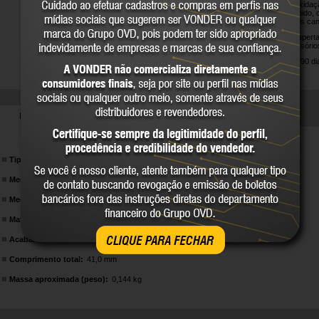
resistência à oxida
um encaixe rápido, 
deformação dos can
Indicado para apert
auxílio de acessóri
Garantia legal: 90 di
DETALHES TÉCNICOS
Tipo de soquete:
Estriado
Medida do soquete:
26,0 mm
Medida do encaixe:
1/2"
Material:
Aço cromo vanádio
Acabamento:
Cromado fosco
CLIQUE PARA FECHAR
Comprimento total:
41,0 mm
Massa aproximada (peso):
0,144 kg